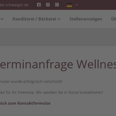
tel-schwaiger.de
"offcanvas-col2" existiert
Der Eintrag "offcanvas-col3" e
Konditorei / Bäckerei
Stellenanzeigen
Üb
.
leider nicht.
erminanfrage Wellne
mular wurde erfolgreich verschickt!
ke für Ihr Interesse. Wir werden Sie in Kürze kontaktieren!
ück zum Kontaktformular