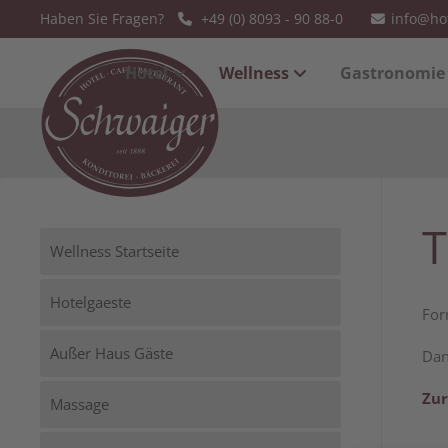
Haben Sie Fragen?
+49 (0) 8093 - 90 88-0
info@ho
Der Eintrag "offcanvas-col1" existiert
Der Eintrag 
Hotel
Wellness
Gastronomie
leider nicht.
leider nicht
T
Wellness Startseite
Hotelgaeste
For
Außer Haus Gäste
Dan
Zur
Massage