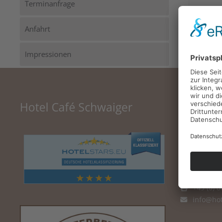
Terminanfrage
Anfahrt
Impressionen
Hotel Café Schwaiger
Contact
Hotel-Café-
Feldkirchner 
85625 Glonn
+49 (0) 8
+49 (0) 8
info@hot