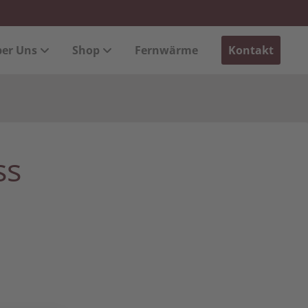
xistiert
Der Eintrag "offcanvas-col4" existiert
er Uns
Shop
Fernwärme
Kontakt
leider nicht.
ss