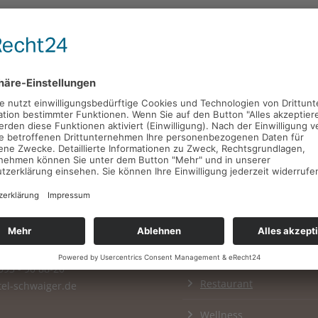
Navigation
Schwaiger
Hotel
Str. 3-5
Cafe
093 - 90 88-0
Confectionery / Bakery
093 - 90 88-20
Restaurant
el-schwaiger.de
Wellness