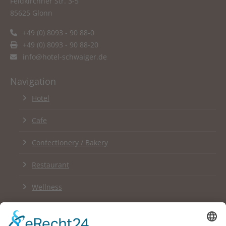
Feldkirchner Str. 3-5
85625 Glonn
+49 (0) 8093 - 90 88-0
+49 (0) 8093 - 90 88-20
info@hotel-schwaiger.de
Navigation
Hotel
Cafe
Confectionery / Bakery
Restaurant
Wellness
Links