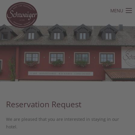
MENU
Sorry, item "offcanvas-col1" does not exist.
Sorry, item "offcanvas-col2" does not exist.
Sorry, item "offcanvas-col3" does not exist.
Sorry, item "offcanvas-col4" does not exist.
Reservation Request
We are pleased that you are interested in staying in our
hotel.