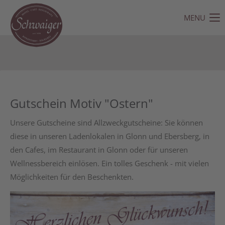
MENU
Der Eintrag "offcanvas-col1" existiert leider nicht.
Der Eintrag "offcanvas-col2" existiert leider nicht.
Der Eintrag "offcanvas-col3" existiert leider nicht.
Gutschein Motiv "Ostern"
Der Eintrag "offcanvas-col4" existiert leider nicht.
Unsere Gutscheine sind Allzweckgutscheine: Sie können
diese in unseren Ladenlokalen in Glonn und Ebersberg, in
den Cafes, im Restaurant in Glonn oder für unseren
Wellnessbereich einlösen. Ein tolles Geschenk - mit vielen
Möglichkeiten für den Beschenkten.