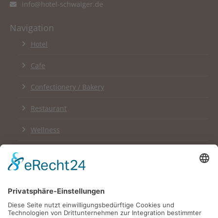
info@hotel-schwaiger.de
Navigation
Hotel
Cafe
Confectionery / Bakery
Restaurant
Wellness
Links
Impressum