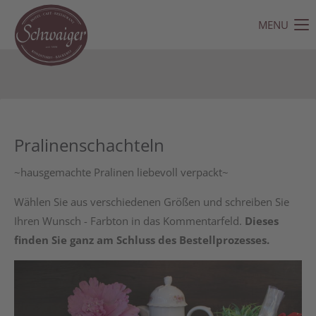
MENU
Der Eintrag "offcanvas-col1" existiert leider nicht.
Der Eintrag "offcanvas-col2" existiert leider nicht.
Der Eintrag "offcanvas-col3" existiert leider nicht.
Pralinenschachteln
Der Eintrag "offcanvas-col4" existiert leider nicht.
~hausgemachte Pralinen liebevoll verpackt~
Wählen Sie aus verschiedenen Größen und schreiben Sie
Ihren Wunsch - Farbton in das Kommentarfeld.
Dieses
finden Sie ganz am Schluss des Bestellprozesses.