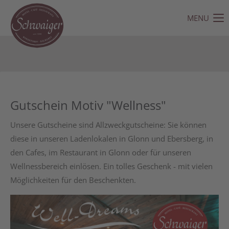
MENU
Der Eintrag "offcanvas-col1" existiert leider nicht.
Der Eintrag "offcanvas-col2" existiert leider nicht.
Der Eintrag "offcanvas-col3" existiert leider nicht.
Gutschein Motiv "Wellness"
Der Eintrag "offcanvas-col4" existiert leider nicht.
Unsere Gutscheine sind Allzweckgutscheine: Sie können
diese in unseren Ladenlokalen in Glonn und Ebersberg, in
den Cafes, im Restaurant in Glonn oder für unseren
Wellnessbereich einlösen. Ein tolles Geschenk - mit vielen
Möglichkeiten für den Beschenkten.