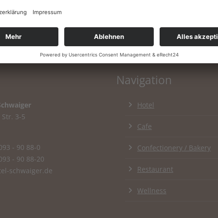
Navigation
Schwaiger
Hotel
Str. 3-5
Cafe
093 - 90 88-0
Confectionery / Bakery
093 - 90 88-20
Restaurant
el-schwaiger.de
Wellness