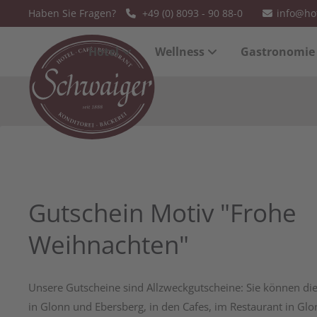
Haben Sie Fragen?
+49 (0) 8093 - 90 88-0
info@ho
Der Eintrag "offcanvas-col1" existiert
Der Eintrag 
Hotel
Wellness
Gastronomie
leider nicht.
leider nicht
Gutschein Motiv "Frohe
Weihnachten"
Unsere Gutscheine sind Allzweckgutscheine: Sie können di
in Glonn und Ebersberg, in den Cafes, im Restaurant in Gl