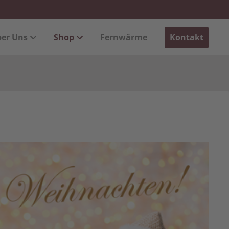
xistiert
Der Eintrag "offcanvas-col4" existiert
er Uns
Shop
Fernwärme
Kontakt
leider nicht.