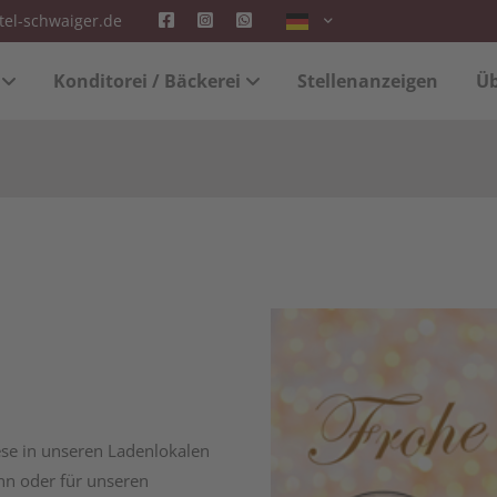
tel-schwaiger.de
"offcanvas-col2" existiert
Der Eintrag "offcanvas-col3" e
Konditorei / Bäckerei
Stellenanzeigen
Üb
.
leider nicht.
ese in unseren Ladenlokalen
onn oder für unseren