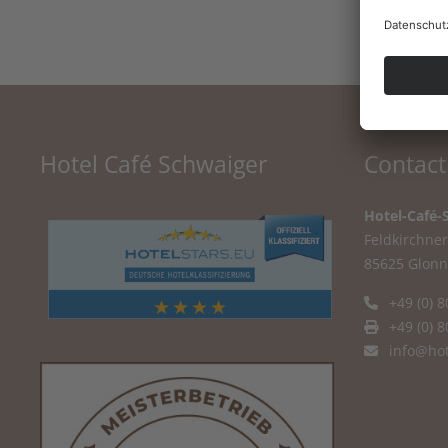
Hotel Café Schwaiger
Contact
Hotel-Café-
Feldkirchner 
85625 Glonn
+49 (0) 8
+49 (0) 8
info@hot