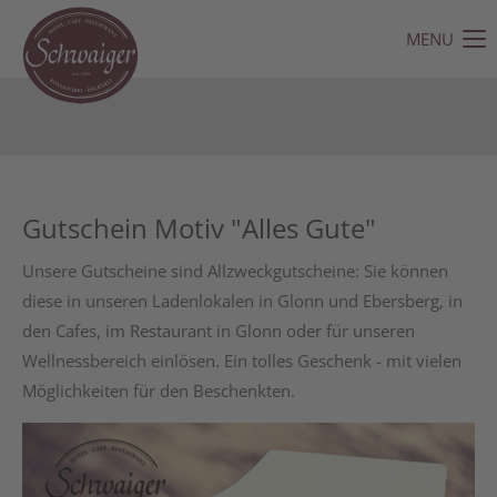
MENU
Der Eintrag "offcanvas-col1" existiert leider nicht.
Der Eintrag "offcanvas-col2" existiert leider nicht.
Der Eintrag "offcanvas-col3" existiert leider nicht.
Gutschein Motiv "Alles Gute"
Der Eintrag "offcanvas-col4" existiert leider nicht.
Unsere Gutscheine sind Allzweckgutscheine: Sie können
diese in unseren Ladenlokalen in Glonn und Ebersberg, in
den Cafes, im Restaurant in Glonn oder für unseren
Wellnessbereich einlösen. Ein tolles Geschenk - mit vielen
Möglichkeiten für den Beschenkten.