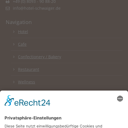
+49 (0) 8093 - 90 88-20
info@hotel-schwaiger.de
Navigation
Hotel
Cafe
Confectionery / Bakery
Restaurant
Wellness
Links
Impressum